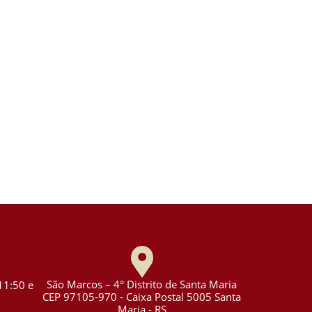
São Marcos – 4° Distrito de Santa Maria
11:50 e
CEP 97105-970 - Caixa Postal 5005 Santa
Maria - RS