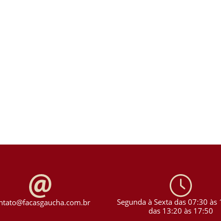
Segunda à Sexta das 07:30 às 
ntato@facasgaucha.com.br
das 13:20 às 17:50