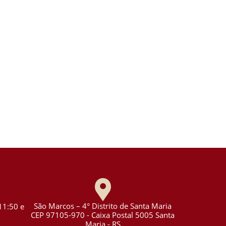
São Marcos – 4° Distrito de Santa Maria
11:50 e
CEP 97105-970 - Caixa Postal 5005 Santa
Maria - RS